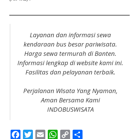
Layanan dan informasi sewa
k
endaraan bus besar pariwisata
.
Harga sewa termurah di Banten.
Informasi lengkap di website kami ini.
Fasilitas dan pelayanan terbaik.
Perjalanan Wisata Yang Nyaman,
Aman Bersama Kami
INDOBUSWISATA
F
T
E
W
C
S