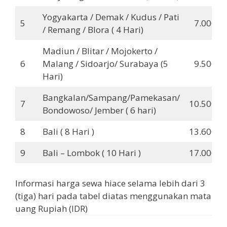
Yogyakarta / Demak / Kudus / Pati
5
7.000.0
/ Remang / Blora ( 4 Hari)
Madiun / Blitar / Mojokerto /
6
Malang / Sidoarjo/ Surabaya (5
9.500.0
Hari)
Bangkalan/Sampang/Pamekasan/
7
10.500.0
Bondowoso/ Jember ( 6 hari)
8
Bali ( 8 Hari )
13.600.0
9
Bali – Lombok ( 10 Hari )
17.000.0
Informasi harga sewa hiace selama lebih dari 3
(tiga) hari pada tabel diatas menggunakan mata
uang Rupiah (IDR)