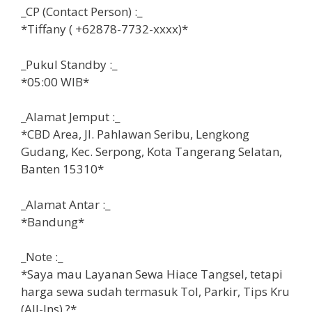
_CP (Contact Person) :_
*Tiffany ( +62878-7732-xxxx)*
_Pukul Standby :_
*05:00 WIB*
_Alamat Jemput :_
*CBD Area, Jl. Pahlawan Seribu, Lengkong
Gudang, Kec. Serpong, Kota Tangerang Selatan,
Banten 15310*
_Alamat Antar :_
*Bandung*
_Note :_
*Saya mau Layanan Sewa Hiace Tangsel, tetapi
harga sewa sudah termasuk
Tol, Parkir, Tips Kru
(All-Ins) ?*