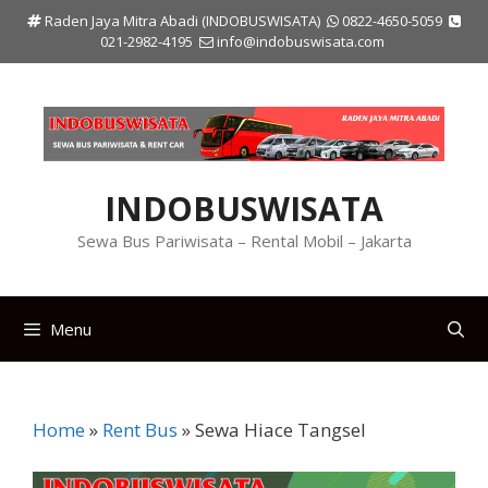
Langsung
Raden Jaya Mitra Abadi (INDOBUSWISATA)
0822-4650-5059
ke
021-2982-4195
info@indobuswisata.com
isi
INDOBUSWISATA
Sewa Bus Pariwisata – Rental Mobil – Jakarta
Menu
Home
»
Rent Bus
»
Sewa Hiace Tangsel