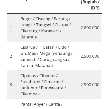
(Rupiah /
IDR)
Bogor / Ciseeng / Parung /
Jungle / Tangsel / Cikupa /
1
2.600.000
Cikarang / Karawaci /
Balaraja
Cisarua / T. Safari / Lido /
Gn. Mas / Mega mendung /
2
2.500.000
Cimelati / Curug nangka /
Taman Matahari
Cipanas / Cibodas /
Sukabumi / Cimacan /
3
2.900.000
Jatiluhur / Purwakarta /
Cikampek
Pantai Anyer / Carita /