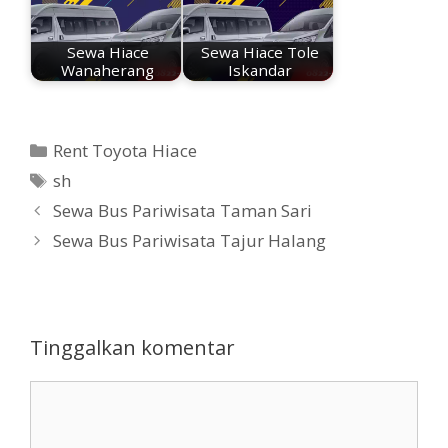
Sewa Hiace
Sewa Hiace Tole
Wanaherang
Iskandar
Kategori
Rent Toyota Hiace
Tag
sh
Sewa Bus Pariwisata Taman Sari
Sewa Bus Pariwisata Tajur Halang
Tinggalkan komentar
Komentar