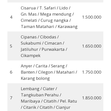
Cisarua / T. Safari / Lido /
Gn. Mas / Mega mendung /
4
1.500.000
Cimelati / Curug nangka /
Taman Matahari / Karawang
Cipanas / Cibodas /
Sukabumi / Cimacan /
5
1.650.000
Jatiluhur / Purwakarta /
Cikampek
Anyer / Carita / Serang /
6
Banten / Cilegon / Matahari /
1.750.000
Karang bolong
Lembang / Ciater /
Tangkuban Perahu /
7
1.850.000
Maribaya / Citatih / Pel. Ratu
/ Citarik / Citatih / Cianjur