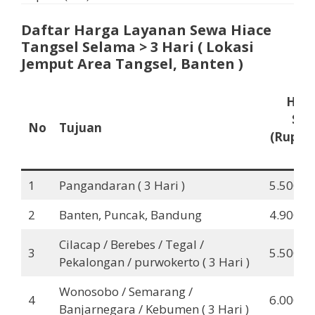
Daftar Harga
Layanan Sewa Hiace
Tangsel
Selama > 3 Hari
( Lokasi
Jemput Area Tangsel, Banten )
Har
Se
No
Tujuan
(Rupiah
ID
1
Pangandaran ( 3 Hari )
5.500.0
2
Banten, Puncak, Bandung
4.900.0
Cilacap / Berebes / Tegal /
3
5.500.0
Pekalongan / purwokerto ( 3 Hari )
Wonosobo / Semarang /
4
6.000.0
Banjarnegara / Kebumen ( 3 Hari )