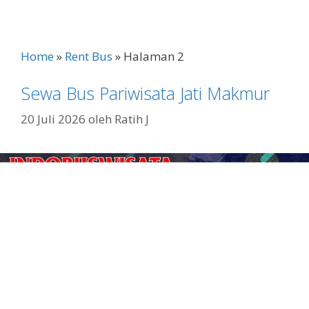
e
itt
ai
at
p
ar
b
er
l
s
y
e
o
A
Li
Home
»
Rent Bus
»
Halaman 2
o
p
n
Sewa Bus Pariwisata Jati Makmur
k
p
k
20 Juli 2026
oleh
Ratih J