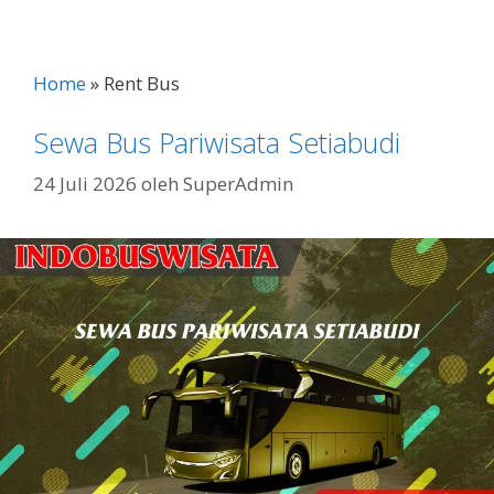
e
itt
ai
at
p
ar
b
er
l
s
y
e
o
A
Li
Home
»
Rent Bus
o
p
n
Sewa Bus Pariwisata Setiabudi
k
p
k
24 Juli 2026
oleh
SuperAdmin