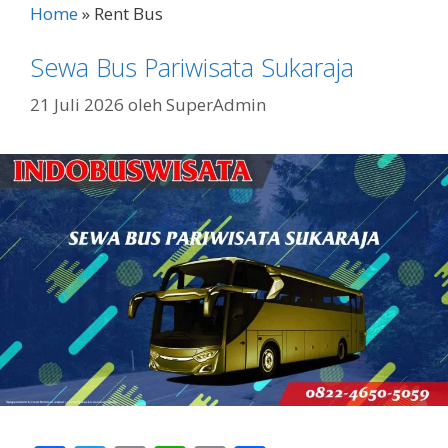
o
A
Li
Home
»
Rent Bus
o
p
n
Sewa Bus Pariwisata Sukaraja
k
p
k
21 Juli 2026
oleh
SuperAdmin