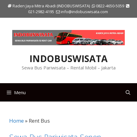
Langsung
Raden Jaya Mitra Abadi (INDOBUSWISATA)
0822-4650-5059
ke
021-2982-4195
info@indobuswisata.com
isi
INDOBUSWISATA
Sewa Bus Pariwisata – Rental Mobil – Jakarta
Menu
Home
»
Rent Bus
Sewa Bus Pariwisata Senen