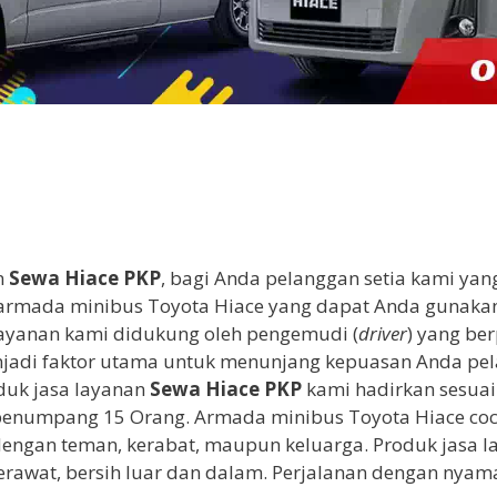
n
Sewa Hiace PKP
, bagi Anda pelanggan setia kami yan
 armada minibus Toyota Hiace yang dapat Anda gunaka
 layanan kami didukung oleh pengemudi (
driver
) yang be
menjadi faktor utama untuk menunjang kepuasan Anda p
duk jasa layanan
Sewa Hiace PKP
kami hadirkan sesua
l penumpang 15 Orang. Armada minibus Toyota Hiace co
dengan teman, kerabat, maupun keluarga. Produk jasa 
erawat, bersih luar dan dalam. Perjalanan dengan nya