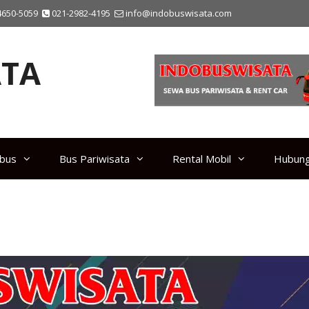
4650-5059
021-2982-4195
info@indobuswisata.com
TA
ibus
Bus Pariwisata
Rental Mobil
Hubung