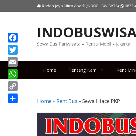
Langsung
Raden Jaya Mitra Abadi (INDOBUSWISATA)
0822-
ke
isi
INDOBUSWISA
Sewa Bus Pariwisata – Rental Mobil – Jakarta
F
a
T
c
w
Home
Tentang Kami
Rent Min
E
e
i
m
W
b
t
a
h
o
C
t
i
Home
»
Rent Bus
»
Sewa Hiace PKP
a
o
o
e
S
l
t
k
p
r
h
s
y
a
A
L