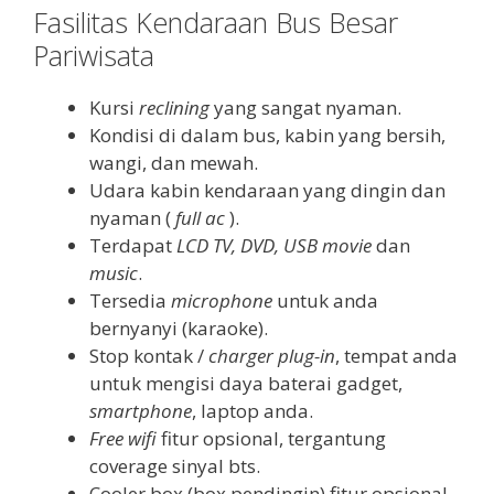
Fasilitas Kendaraan Bus Besar
Pariwisata
Kursi
reclining
yang sangat nyaman.
Kondisi di dalam bus, kabin yang bersih,
wangi, dan mewah.
Udara kabin kendaraan yang dingin dan
nyaman (
full ac
).
Terdapat
LCD TV, DVD, USB movie
dan
music
.
Tersedia
microphone
untuk anda
bernyanyi (karaoke).
Stop kontak /
charger plug-in
, tempat anda
untuk mengisi daya baterai gadget,
smartphone
, laptop anda.
Free wifi
fitur opsional, tergantung
coverage sinyal bts.
Cooler box (box pendingin) fitur opsional.