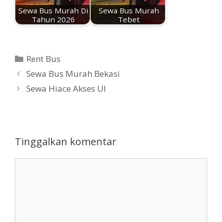
Sewa Bus Murah Di
Sewa Bus Murah
Tahun 2026
Tebet
Kategori
Rent Bus
Sewa Bus Murah Bekasi
Sewa Hiace Akses UI
Tinggalkan komentar
Komentar