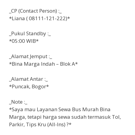
_CP (Contact Person) :_
*Liana ( 08111-121-222)*
_Pukul Standby :_
*05:00 WIB*
_Alamat Jemput :_
*Bina Marga Indah – Blok A*
_Alamat Antar :_
*Puncak, Bogor*
_Note :_
*Saya mau Layanan Sewa Bus Murah Bina
Marga, tetapi harga sewa sudah termasuk
Tol,
Parkir, Tips Kru (All-Ins) ?*