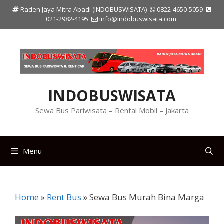
Langsung
Raden Jaya Mitra Abadi (INDOBUSWISATA)
0822-4650-5059
ke
021-2982-4195
info@indobuswisata.com
isi
INDOBUSWISATA
Sewa Bus Pariwisata – Rental Mobil – Jakarta
Menu
Home
»
Rent Bus
»
Sewa Bus Murah Bina Marga