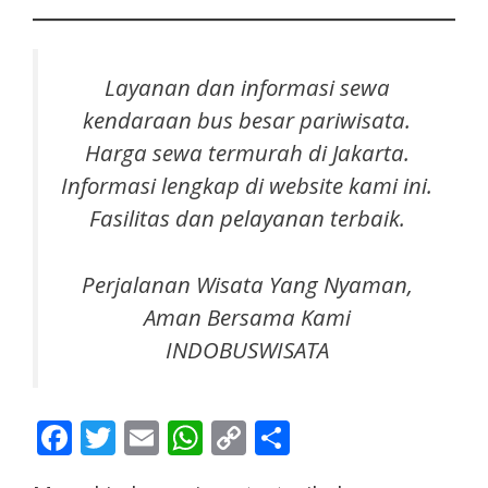
Layanan dan informasi sewa
k
endaraan bus besar pariwisata
.
Harga sewa termurah di Jakarta.
Informasi lengkap di website kami ini.
Fasilitas dan pelayanan terbaik.
Perjalanan Wisata Yang Nyaman,
Aman Bersama Kami
INDOBUSWISATA
F
T
E
W
C
S
ac
w
m
h
o
h