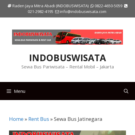
Langsung
Raden Jaya Mitra Abadi (INDOBUSWISATA)
0822-4650-5059
ke
021-2982-4195
info@indobuswisata.com
isi
INDOBUSWISATA
Sewa Bus Pariwisata – Rental Mobil – Jakarta
Menu
Home
»
Rent Bus
»
Sewa Bus Jatinegara