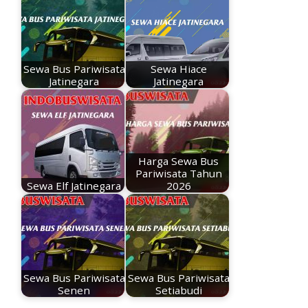
o
A
Li
o
p
n
k
p
k
Sewa Bus Pariwisata
Sewa Hiace
Jatinegara
Jatinegara
Harga Sewa Bus
Pariwisata Tahun
Sewa Elf Jatinegara
2026
Sewa Bus Pariwisata
Sewa Bus Pariwisata
Senen
Setiabudi