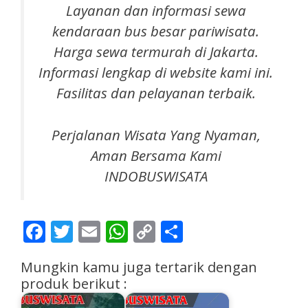
Layanan dan informasi sewa
k
endaraan bus besar pariwisata
.
Harga sewa termurah di Jakarta.
Informasi lengkap di website kami ini.
Fasilitas dan pelayanan terbaik.
Perjalanan Wisata Yang Nyaman,
Aman Bersama Kami
INDOBUSWISATA
F
T
E
W
C
S
ac
w
m
h
o
h
Mungkin kamu juga tertarik dengan
e
itt
ai
at
p
ar
produk berikut :
b
er
l
s
y
e