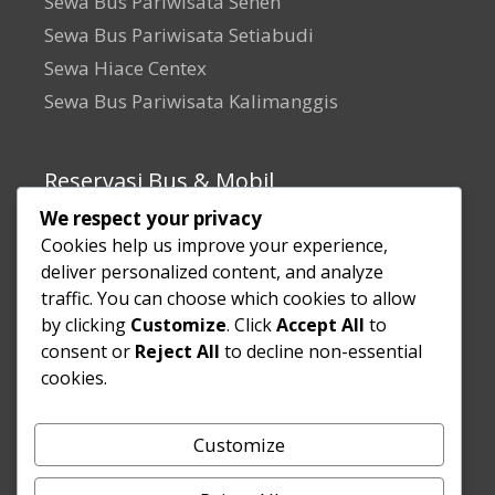
Sewa Bus Pariwisata Senen
Sewa Bus Pariwisata Setiabudi
Sewa Hiace Centex
Sewa Bus Pariwisata Kalimanggis
Reservasi Bus & Mobil
We respect your privacy
Ayo Segera hubungi team marketing kami,
Cookies help us improve your experience,
deliver personalized content, and analyze
untuk sewa bus pariwisata atau rental mobil
traffic. You can choose which cookies to allow
pribadi. Melalui nomor telepon atau
by clicking
Customize
. Click
Accept All
to
WhatsApp
consent or
Reject All
to decline non-essential
cookies.
HEDEN
Call & WhatsApp :
0822-4650-5059
KANTOR
Customize
Telepon (TELKOM) : 021-2982-4195