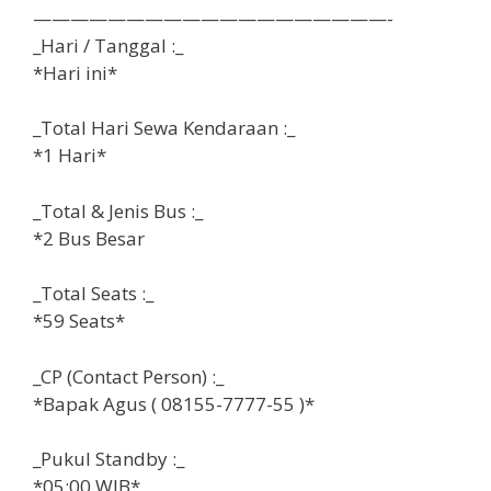
———————————————————-
_Hari / Tanggal :_
*Hari ini*
_Total Hari Sewa Kendaraan :_
*1 Hari*
_Total & Jenis Bus :_
*2 Bus Besar
_Total Seats :_
*59 Seats*
_CP (Contact Person) :_
*Bapak Agus ( 08155-7777-55 )*
_Pukul Standby :_
*05:00 WIB*