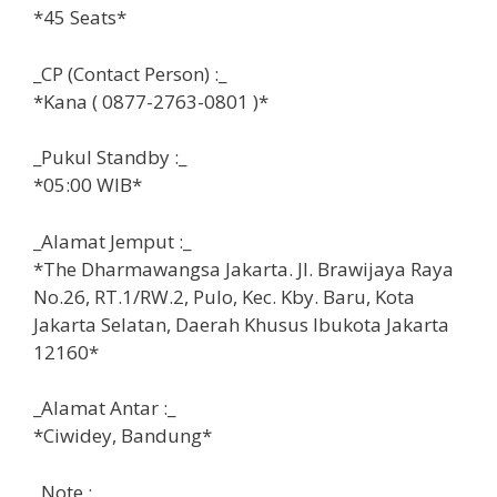
*45 Seats*
_CP (Contact Person) :_
*Kana ( 0877-2763-0801 )*
_Pukul Standby :_
*05:00 WIB*
_Alamat Jemput :_
*The Dharmawangsa Jakarta. Jl. Brawijaya Raya
No.26, RT.1/RW.2, Pulo, Kec. Kby. Baru, Kota
Jakarta Selatan, Daerah Khusus Ibukota Jakarta
12160*
_Alamat Antar :_
*Ciwidey, Bandung*
_Note :_