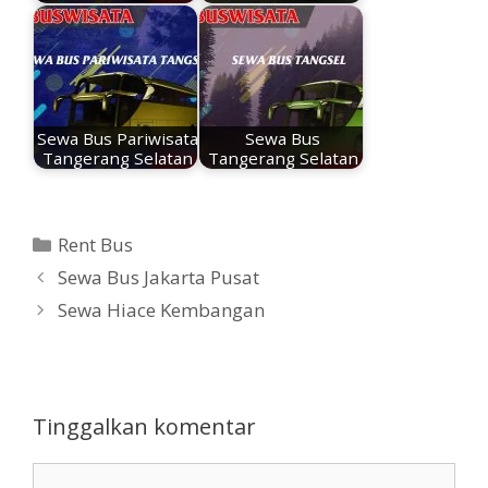
Sewa Bus Pariwisata
Sewa Bus
Tangerang Selatan
Tangerang Selatan
Kategori
Rent Bus
Sewa Bus Jakarta Pusat
Sewa Hiace Kembangan
Tinggalkan komentar
Komentar