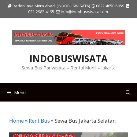
Langsung
Raden Jaya Mitra Abadi (INDOBUSWISATA)
0822-4650-5059
ke
021-2982-4195
info@indobuswisata.com
isi
INDOBUSWISATA
Sewa Bus Pariwisata – Rental Mobil – Jakarta
Menu
Home
»
Rent Bus
»
Sewa Bus Jakarta Selatan