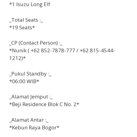
*1 Isuzu Long Elf
_Total Seats :_
*19 Seats*
_CP (Contact Person) :_
*Nunik ( +62 852-7878-777 / +62 815-4544-
1212)*
_Pukul Standby :_
*06:00 WIB*
_Alamat Jemput :_
*Beji Residence Blok C No. 2*
_Alamat Antar :_
*Kebun Raya Bogor*