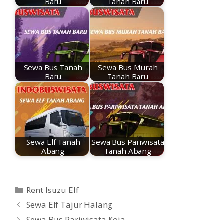
Baru
Tanah Baru
Sewa Bus Tanah
Sewa Bus Murah
Baru
Tanah Baru
Sewa Elf Tanah
Sewa Bus Pariwisata
Abang
Tanah Abang
Kategori
Rent Isuzu Elf
Sewa Elf Tajur Halang
Sewa Bus Pariwisata Koja