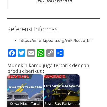
INDOBUSWISATA
Referensi Informasi
https://en.wikipedia.org/wiki/Isuzu_Elf
F
T
E
W
C
S
ac
w
m
h
o
h
Mungkin kamu juga tertarik dengan
e
itt
ai
at
p
ar
produk berikut :
b
er
l
s
y
e
o
A
Li
o
p
n
k
p
k
Sewa Hiace Tanah
Sewa Bus Pariwisata