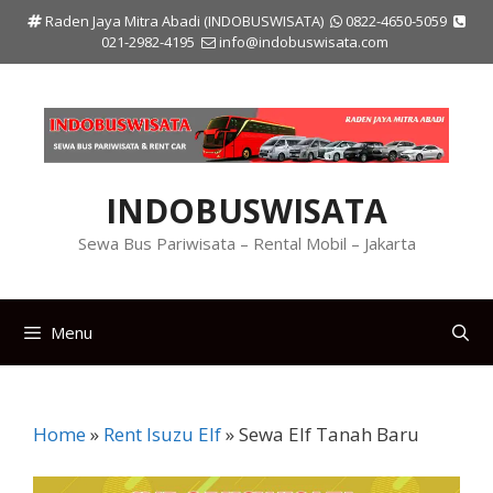
Langsung
Raden Jaya Mitra Abadi (INDOBUSWISATA)
0822-4650-5059
ke
021-2982-4195
info@indobuswisata.com
isi
INDOBUSWISATA
Sewa Bus Pariwisata – Rental Mobil – Jakarta
Menu
Home
»
Rent Isuzu Elf
»
Sewa Elf Tanah Baru