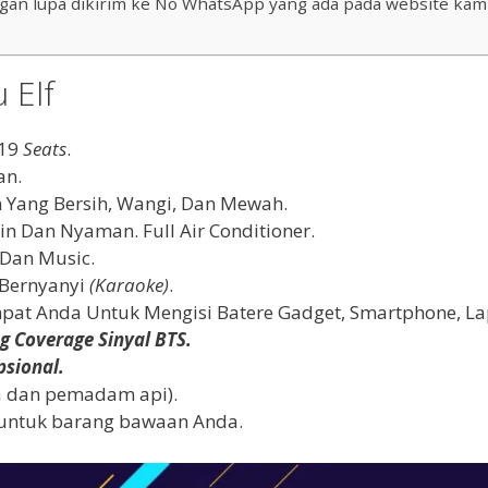
ngan lupa dikirim ke No WhatsApp yang ada pada website kami
 Elf
 19
Seats
.
an.
 Yang Bersih, Wangi, Dan Mewah.
n Dan Nyaman. Full Air Conditioner.
 Dan Music.
 Bernyanyi
(Karaoke)
.
empat Anda Untuk Mengisi Batere Gadget, Smartphone, L
g Coverage Sinyal BTS.
psional.
a dan pemadam api).
 untuk barang bawaan Anda.