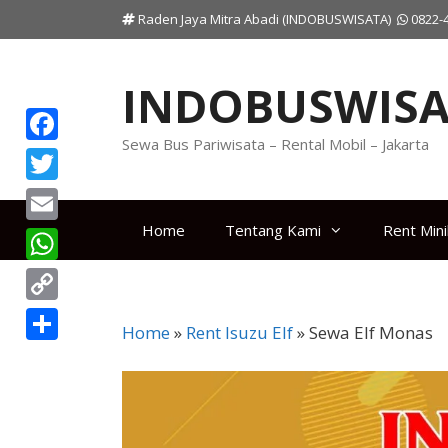
Langsung
Raden Jaya Mitra Abadi (INDOBUSWISATA)
0822-
ke
isi
INDOBUSWISA
Sewa Bus Pariwisata – Rental Mobil – Jakarta
F
a
T
c
w
Home
Tentang Kami
Rent Min
E
e
i
m
W
b
t
a
h
o
C
t
i
Home
»
Rent Isuzu Elf
»
Sewa Elf Monas
a
o
o
e
S
l
t
k
p
r
h
s
y
a
A
L