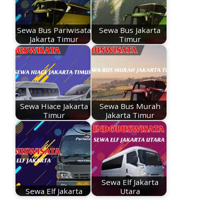
o
p
n
k
p
k
Sewa Bus Pariwisata
Sewa Bus Jakarta
Jakarta Timur
Timur
Sewa Hiace Jakarta
Sewa Bus Murah
Timur
Jakarta Timur
Sewa Elf Jakarta
Sewa Elf Jakarta
Utara