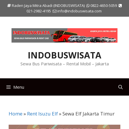
Langsung
Raden Jaya Mitra Abadi (INDOBUSWISATA)
0822-4650-5059
ke
021-2982-4195
info@indobuswisata.com
isi
INDOBUSWISATA
Sewa Bus Pariwisata – Rental Mobil – Jakarta
Menu
Home
»
Rent Isuzu Elf
»
Sewa Elf Jakarta Timur