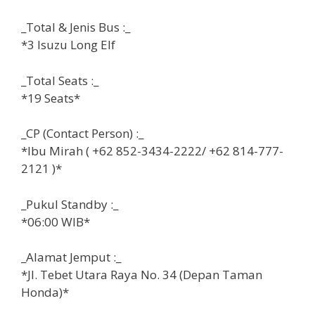
_Total & Jenis Bus :_
*3 Isuzu Long Elf
_Total Seats :_
*19 Seats*
_CP (Contact Person) :_
*Ibu Mirah ( +62 852-3434-2222/ +62 814-777-
2121 )*
_Pukul Standby :_
*06:00 WIB*
_Alamat Jemput :_
*Jl. Tebet Utara Raya No. 34 (Depan Taman
Honda)*