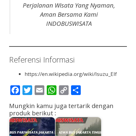
Perjalanan Wisata Yang Nyaman,
Aman Bersama Kami
INDOBUSWISATA
Referensi Informasi
https://en.wikipedia.org/wiki/Isuzu_Elf
F
T
E
W
C
S
ac
w
m
h
o
h
Mungkin kamu juga tertarik dengan
e
itt
ai
at
p
ar
produk berikut :
b
er
l
s
y
e
o
A
Li