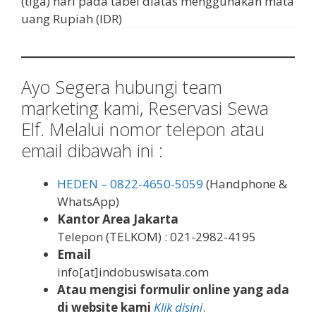
(tiga) hari pada tabel diatas menggunakan mata
uang Rupiah (IDR)
Ayo Segera hubungi team
marketing kami, Reservasi Sewa
Elf. Melalui nomor telepon atau
email dibawah ini :
HEDEN – 0822-4650-5059
(Handphone &
WhatsApp)
Kantor Area Jakarta
Telepon (TELKOM) : 021-2982-4195
Email
info[at]indobuswisata.com
Atau mengisi formulir online yang ada
di website kami
Klik disini
.